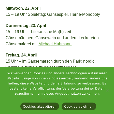
Mittwoch,
22
. April
15 – 19
Uhr
Spieletag: Gänsespiel, Herne-Monopoly
Donnerstag, 23. April
15 – 19 Uhr – Literarische Ma(h)lzeit
Gänsemärchen, Gänsewein und andere Leckereien
Gänsemalerei mit
Michael Hahmann
Freitag, 24. April
15 Uhr – Im Gänsemarsch durch den Park: nordic
walking (Stöcke bitte selbst mitbringen)
Wir verwenden Cookies und andere Technologien auf unserer
16 – 18 Uhr – Imbiss mit Gänsewein
Website. Einige von ihnen sind essenziell, während andere uns
helfen, diese Website und deine Erfahrung zu verbessern. Es
Samstag, 25. April
besteht keine Verpflichtung, der Verarbeitung deiner Daten
14 – 18 Uhr – Gänsegucken
zuzustimmen, um dieses Angebot nutzen zu können.
Datenschutzerklärung
Sonntag, 26. April
Cookies akzeptieren
Cookies ablehnen
13 – 18 Uhr – Finissage