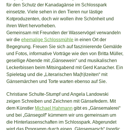
für den Schutz der Kanadagänse im Schlosspark
einsetzte. Viele sehen in den Tieren nur lästige
Kotproduzenten, doch wir wollen ihre Schönheit und
ihren Wert hervorheben.
Gemeinsam mit Freunden der Wasservögel verwandeln
wir die
ehemalige Schlossmühle
in einen Ort der
Begegnung. Freuen Sie sich auf faszinierende Gemälde
und Fotos, informative Vorträge wie den von Britta Müller,
gesellige Abende mit „Gänsewein“ und musikalischen
Leckerbissen beim Mitsingabend mit Gerd Kanacher. Ein
Spieletag und die „Literarischen Ma(h)lzeiten“ mit
Gänsemärchen und Torte warten ebenso auf Sie.
Christiane Schulte-Stumpf und Angela Landowski
zeigen Schreiben und Zeichnen mit Gänsefedern. Mit
dem Künstler
Michael Hahmann
gibt es „Gänsemalerei“
und bei „Gänsegolf“ kümmern wir uns gemeinsam um
die Hinterlassenschaften im Schlosspark. Abgerundet
wird das Programm durch einen „Gänsemarsch“ (nordic